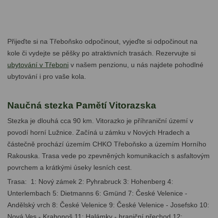
Přijeďte si na Třeboňsko odpočinout, vyjeďte si odpočinout na
kole či vydejte se pěšky po atraktivních trasách. Rezervujte si
ubytování v Třeboni
v našem penzionu, u nás najdete pohodlné
ubytování i pro vaše kola.
Naučná stezka Pamětí Vitorazska
Stezka je dlouhá cca 90 km. Vitorazko je příhraniční území v
povodí horní Lužnice. Začíná u zámku v Nových Hradech a
částečně prochází územím CHKO Třeboňsko a územím Horního
Rakouska. Trasa vede po zpevněných komunikacích s asfaltovým
povrchem a krátkými úseky lesních cest.
Trasa: 1: Nový zámek 2: Pyhrabruck 3: Hohenberg 4:
Unterlembach 5: Dietmanns 6: Gmünd 7: České Velenice -
Andělský vrch 8: České Velenice 9: České Velenice - Josefsko 10:
Nová Ves - Krabonoš 11: Halámky - hraniční přechod 12: