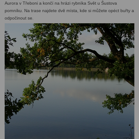
Aurora v Třeboni a končí na hrázi rybníka Svět u Šustova
pomníku. Na trase najdete dvě místa, kde si můžete opéct buřty a
odpočinout se.