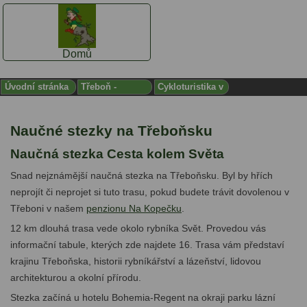
Domů
Úvodní stránka
Třeboň -
Cykloturistika v
INFORMACE
Třeboni
Naučné stezky na Třeboňsku
Naučná stezka Cesta kolem Světa
Snad nejznámější naučná stezka na Třeboňsku. Byl by hřích
neprojít či neprojet si tuto trasu, pokud budete trávit dovolenou v
Třeboni v našem
penzionu Na Kopečku
.
12 km dlouhá trasa vede okolo rybníka Svět. Provedou vás
informační tabule, kterých zde najdete 16. Trasa vám představí
krajinu Třeboňska, historii rybníkářství a lázeňství, lidovou
architekturou a okolní přírodu.
Stezka začíná u hotelu Bohemia-Regent na okraji parku lázní