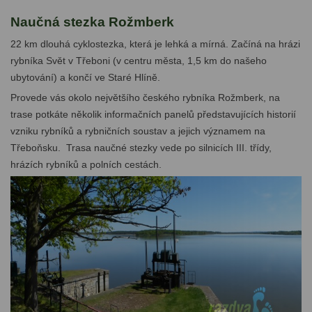
Naučná stezka Rožmberk
22 km dlouhá cyklostezka, která je lehká a mírná. Začíná na hrázi
rybníka Svět v Třeboni (v centru města, 1,5 km do našeho
ubytování) a končí ve Staré Hlíně.
Provede vás okolo největšího českého rybníka Rožmberk, na
trase potkáte několik informačních panelů představujících historií
vzniku rybníků a rybničních soustav a jejich významem na
Třeboňsku. Trasa naučné stezky vede po silnicích III. třídy,
hrázích rybníků a polních cestách.