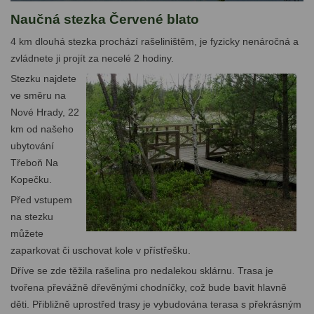
Naučná stezka Červené blato
4 km dlouhá stezka prochází rašeliništěm, je fyzicky nenáročná a
zvládnete ji projít za necelé 2 hodiny.
Stezku najdete
ve směru na
Nové Hrady, 22
km od našeho
ubytování
Třeboň Na
Kopečku.
Před vstupem
na stezku
můžete
zaparkovat či uschovat kole v přístřešku.
Dříve se zde těžila rašelina pro nedalekou sklárnu. Trasa je
tvořena převážně dřevěnými chodníčky, což bude bavit hlavně
děti. Přibližně uprostřed trasy je vybudována terasa s překrásným