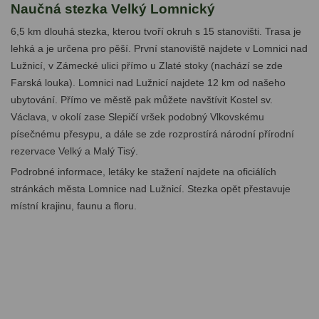
Naučná stezka Velký Lomnický
6,5 km dlouhá stezka, kterou tvoří okruh s 15 stanovišti. Trasa je
lehká a je určena pro pěší. První stanoviště najdete v Lomnici nad
Lužnicí, v Zámecké ulici přímo u Zlaté stoky (nachází se zde
Farská louka). Lomnici nad Lužnicí najdete 12 km od našeho
ubytování. Přímo ve městě pak můžete navštívit Kostel sv.
Václava, v okolí zase Slepičí vršek podobný Vlkovskému
písečnému přesypu, a dále se zde rozprostírá národní přírodní
rezervace Velký a Malý Tisý.
Podrobné informace, letáky ke stažení najdete na oficiálích
stránkách města Lomnice nad Lužnicí. Stezka opět přestavuje
místní krajinu, faunu a floru.