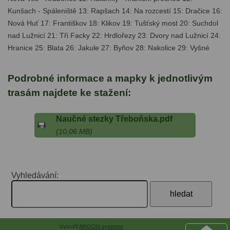
Kunšach - Spáleniště 13: Rapšach 14: Na rozcestí 15: Dračice 16:
Nová Huť 17: Františkov 18: Klikov 19: Tušťský most 20: Suchdol
nad Lužnicí 21: Tři Facky 22: Hrdlořezy 23: Dvory nad Lužnicí 24:
Hranice 25: Blata 26: Jakule 27: Byňov 28: Nakolice 29: Vyšné
Podrobné informace a mapky k jednotlivým
trasám najdete ke stažení:
Naučné stezky Třeboňska.pdf
(10,06 MB)
Vyhledávání:
Vytvořil
ARGON systems