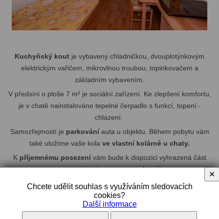
Kuchyňský kout
je vybavený chladničkou, dvouplotýnkovým
elektrickým vařičem, mikrovlnou troubou, topinkovačem a
základním vybavením.
V předsíni o ploše 7 m² je sociální zařízení. Ke zlepšení komfortu,
je v chatě nainstalováno tepelné čerpadlo s funkcí, topení -
chlazení.
Samozřejmostí je
parkování
auta u objektu. Během pobytu vám
také uložíme vaše kola
ve vlastní kolárně u chaty.
K
příjemnému posezení
vám bude k dispozici vyhrazená část
zahrady - cca 100 m² -
se zahradním nábytkem.
✕
Chcete udělit souhlas s využíváním sledovacích
cookies?
Další informace