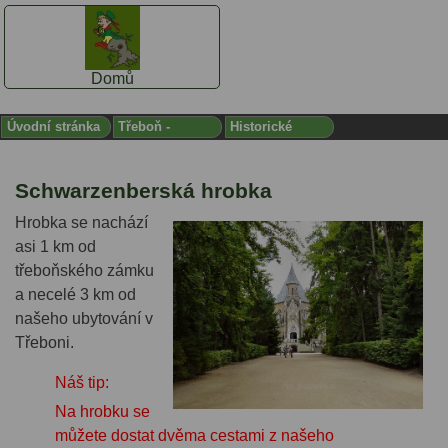
Domů
Úvodní stránka
Třeboň -
Historické
INFORMACE
památky v
Třeboni
Schwarzenberská hrobka
Hrobka se nachází
asi 1 km od
třeboňského zámku
a necelé 3 km od
našeho ubytování v
Třeboni.
Náš tip:
Na hrobku se
můžete dostat dvěma cestami z našeho