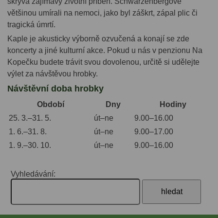
skrývá zajímavý životní příběh. Schwarzenbergové
většinou umírali na nemoci, jako byl záškrt, zápal plic či
tragická úmrtí.
Kaple je akusticky výborně ozvučená a konají se zde
koncerty a jiné kulturní akce. Pokud u nás v penzionu Na
Kopečku budete trávit svou dovolenou, určitě si udělejte
výlet za návštěvou hrobky.
Návštěvní doba hrobky
Období
Dny
Hodiny
25. 3.–31. 5.
út–ne
9.00–16.00
1. 6.–31. 8.
út–ne
9.00–17.00
1. 9.–30. 10.
út–ne
9.00–16.00
Vyhledávání: