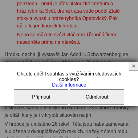
penzionu - první je přes historické centrum a
hráz rybníka Svět, druhá trasa vede podél Zlaté
stoky a vyústí u hráze rybníka Opatovický. Pak
už je to jen kousek k hrobce.
Nebo se můžete svézt vláčkem Třeboňáčkem,
nasedněte přímo na náměstí.
Hrobku nechal ji vystavět Jan Adolf II. Schwarzenberg se
svou manželkou kněžnou Eleonorou. Stavba byla
✕
zahájena v roce 1874 a nejdříve byl vybudován složitý
Chcete udělit souhlas s využíváním sledovacích
systém odvodnění vlastní hrobky, zapuštěné pod úrovní
cookies?
terénu.
Další informace
Novogotická stavba ve tvaru pravidelného šestiúhelníků
Přijmout
Odmítnout
má dvě patra. Prostor kaple má zdobený oltáře z bílého
pískovce, sádry a istrijského mramoru. Zvláštností hrobky
je oltář, který je i v kryptě situován na jih.
V hrobce je umístěno 26 rakví. Těla jsou nabalzamovaná
a uložena v dvouplášťových rakvích. Každý z členů rodu